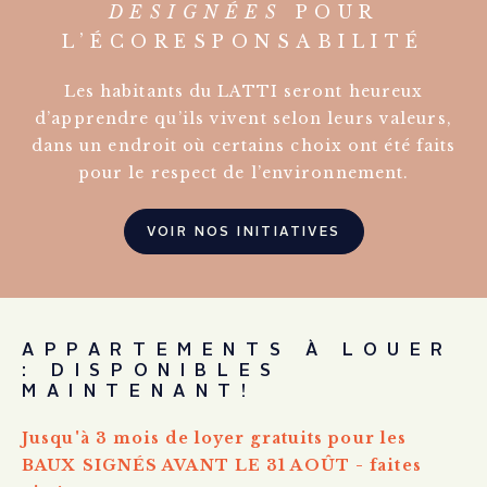
DESIGNÉES
POUR
L’ÉCORESPONSABILITÉ
Les habitants du LATTI seront heureux
d’apprendre qu’ils vivent selon leurs valeurs,
dans un endroit où certains choix ont été faits
pour le respect de l’environnement.
VOIR NOS INITIATIVES
APPARTEMENTS À LOUER
: DISPONIBLES
MAINTENANT!
Jusqu'à 3 mois de loyer gratuits pour les
BAUX SIGNÉS AVANT LE 31 AOÛT - faites